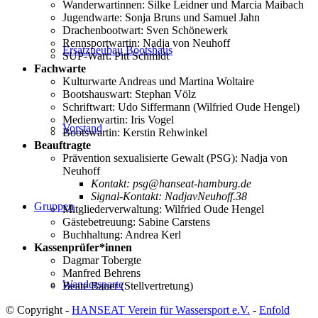
Wanderwartinnen: Silke Leidner und Marcia Maibach
Jugendwarte: Sonja Bruns und Samuel Jahn
Drachenbootwart: Sven Schönewerk
Rennsportwartin: Nadja von Neuhoff
Ersatzneubau Bootshaus
SUP-Wart: Pitt Schmidt
Fachwarte
Kulturwarte Andreas und Martina Woltaire
Bootshauswart: Stephan Völz
Schriftwart: Udo Siffermann (Wilfried Oude Hengel)
Medienwartin: Iris Vogel
Vorstand
Bootswartin: Kerstin Rehwinkel
Beauftragte
Prävention sexualisierte Gewalt (PSG): Nadja von
Neuhoff
Kontakt: psg@hanseat-hamburg.de
Signal-Kontakt: NadjavNeuhoff.38
Gruppen
Mitgliederverwaltung: Wilfried Oude Hengel
Gästebetreuung: Sabine Carstens
Buchhaltung: Andrea Kerl
Kassenprüfer*innen
Dagmar Tobergte
Manfred Behrens
Wandersparte
Beate Bauer (Stellvertretung)
© Copyright -
HANSEAT Verein für Wassersport e.V.
-
Enfold