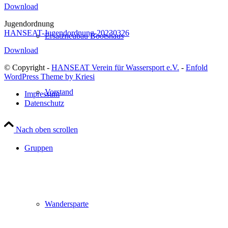
Download
Jugendordnung
HANSEAT-Jugendordnung-20230326
Ersatzneubau Bootshaus
Download
© Copyright -
HANSEAT Verein für Wassersport e.V.
-
Enfold
WordPress Theme by Kriesi
Vorstand
Impressum
Datenschutz
Nach oben scrollen
Gruppen
Wandersparte