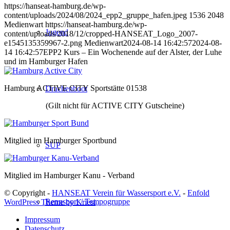
https://hanseat-hamburg.de/wp-
content/uploads/2024/08/2024_epp2_gruppe_hafen.jpeg
1536
2048
Medienwart
https://hanseat-hamburg.de/wp-
Jugend
content/uploads/2018/12/cropped-HANSEAT_Logo_2007-
e1545135359967-2.png
Medienwart
2024-08-14 16:42:57
2024-08-
14 16:42:57
EPP2 Kurs – Ein Wochenende auf der Alster, der Luhe
und im Hamburger Hafen
Hamburg ACTIVE CITY Sportstätte 01538
Drachenboot
(Gilt nicht für ACTIVE CITY Gutscheine)
Mitglied im Hamburger Sportbund
SUP
Mitglied im Hamburger Kanu - Verband
© Copyright -
HANSEAT Verein für Wassersport e.V.
-
Enfold
Rennsport / Tempogruppe
WordPress Theme by Kriesi
Impressum
Datenschutz