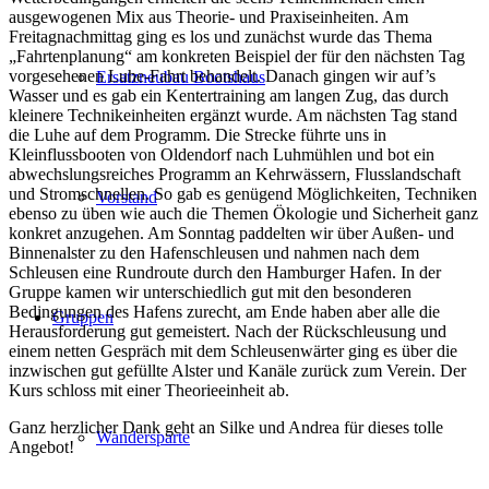
ausgewogenen Mix aus Theorie- und Praxiseinheiten. Am
Freitagnachmittag ging es los und zunächst wurde das Thema
„Fahrtenplanung“ am konkreten Beispiel der für den nächsten Tag
vorgesehenen Luhe-Fahrt behandelt. Danach gingen wir auf’s
Ersatzneubau Bootshaus
Wasser und es gab ein Kentertraining am langen Zug, das durch
kleinere Technikeinheiten ergänzt wurde. Am nächsten Tag stand
die Luhe auf dem Programm. Die Strecke führte uns in
Kleinflussbooten von Oldendorf nach Luhmühlen und bot ein
abwechslungsreiches Programm an Kehrwässern, Flusslandschaft
und Stromschnellen. So gab es genügend Möglichkeiten, Techniken
Vorstand
ebenso zu üben wie auch die Themen Ökologie und Sicherheit ganz
konkret anzugehen. Am Sonntag paddelten wir über Außen- und
Binnenalster zu den Hafenschleusen und nahmen nach dem
Schleusen eine Rundroute durch den Hamburger Hafen. In der
Gruppe kamen wir unterschiedlich gut mit den besonderen
Bedingungen des Hafens zurecht, am Ende haben aber alle die
Gruppen
Herausforderung gut gemeistert. Nach der Rückschleusung und
einem netten Gespräch mit dem Schleusenwärter ging es über die
inzwischen gut gefüllte Alster und Kanäle zurück zum Verein. Der
Kurs schloss mit einer Theorieeinheit ab.
Ganz herzlicher Dank geht an Silke und Andrea für dieses tolle
Wandersparte
Angebot!